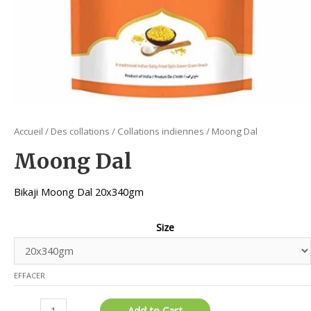
Accueil
/
Des collations
/
Collations indiennes
/ Moong Dal
Moong Dal
Bikaji Moong Dal 20x340gm
Size
EFFACER
quantité
Add to Cart