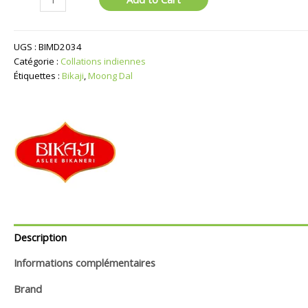
de
Moong
Dal
UGS :
BIMD2034
Catégorie :
Collations indiennes
Étiquettes :
Bikaji
,
Moong Dal
Description
Informations complémentaires
Brand