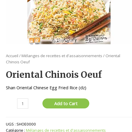
Accueil
/
Mélanges de recettes et d'assaisonnements
/ Oriental
Chinois Oeuf
Oriental Chinois Oeuf
Shan Oriental Chinese Egg Fried Rice (dz)
quantité
Add to Cart
de
Oriental
Chinois
UGS :
SHOE0000
Oeuf
Catégorie :
Mélanges de recettes et d'assaisonnements