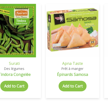
Surati
Apna Taste
Des légumes
Prêt à manger
Tindora Congelée
Épinards Samosa
Add to Cart
Add to Cart