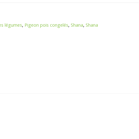
es légumes
,
Pigeon pois congelés
,
Shana
,
Shana