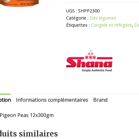
Pigeon
Pois
UGS :
SHPP2300
Congelés
Catégorie :
Des légumes
Étiquettes :
Congelé et réfrigéré
,
D
ption
Informations complémentaires
Brand
 Pigeon Peas 12x300gm
uits similaires