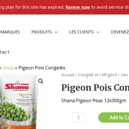
g plan for this site has expired.
Renew now
to avoid service di
 MARQUES
PRODUITS
LES CLIENTS
DEVENEZ
TACT
»
Shop
»
Pigeon Pois Congelés
Accueil
/
Congelé et réfrigéré
/
Des
Pigeon Pois Co
Shana Pigeon Peas 12x300gm
quantité
Add to C
de