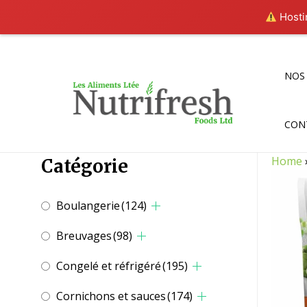
Hostin
Aller
au
contenu
NOS
CON
Home
Catégorie
Boulangerie
(124)
Breuvages
(98)
Congelé et réfrigéré
(195)
Cornichons et sauces
(174)