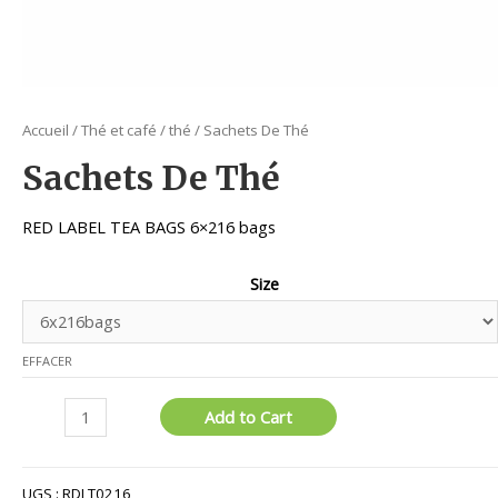
Accueil
/
Thé et café
/
thé
/ Sachets De Thé
Sachets De Thé
RED LABEL TEA BAGS 6×216 bags
Size
EFFACER
quantité
Add to Cart
de
Sachets
De
UGS :
RDLT0216