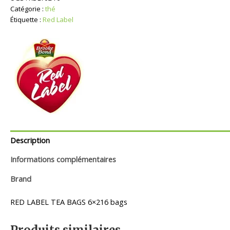
Thé
Catégorie :
thé
Étiquette :
Red Label
Description
Informations complémentaires
Brand
RED LABEL TEA BAGS 6×216 bags
Produits similaires