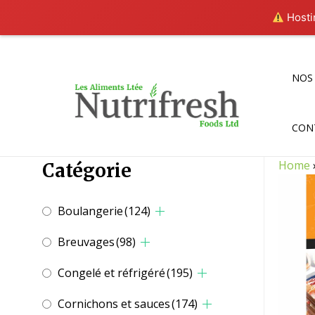
Hostin
Aller
au
contenu
NOS
CON
Home
Catégorie
Boulangerie
(124)
Breuvages
(98)
Congelé et réfrigéré
(195)
Cornichons et sauces
(174)