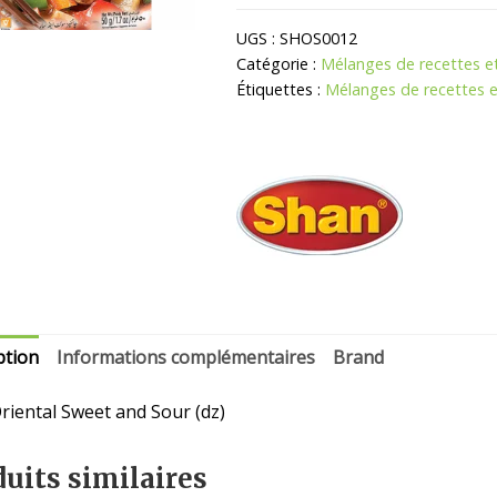
Oriental
Sauce
UGS :
SHOS0012
Aigre-
Catégorie :
Mélanges de recettes e
Douce
Étiquettes :
Mélanges de recettes 
ption
Informations complémentaires
Brand
riental Sweet and Sour (dz)
uits similaires