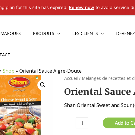
g plan for this site has expired.
Renew now
to avoid service di
 MARQUES
PRODUITS
LES CLIENTS
DEVENEZ
TACT
»
Shop
»
Oriental Sauce Aigre-Douce
Accueil
/
Mélanges de recettes et 
Oriental Sauce
Shan Oriental Sweet and Sour (
quantité
Add to C
de